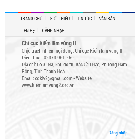
TRANG CHỦ
GIỚI THIỆU
TIN TỨC
VĂN BẢN
LIÊN HỆ
ĐĂNG NHẬP
Chi cục Kiểm lâm vùng II
Chịu trách nhiệm nội dung: Chi cục Kiểm lâm vùng II
Điện thoại: 02373.961.560
Địa chỉ: Lô 35N3, khu đô thị Bắc Cầu Hạc, Phường Hàm
Rồng, Tỉnh Thanh Hoá
Email: cqklv2@gmail.com -
Website:
www.kiemlamvung2.org.vn
Đăng nhập