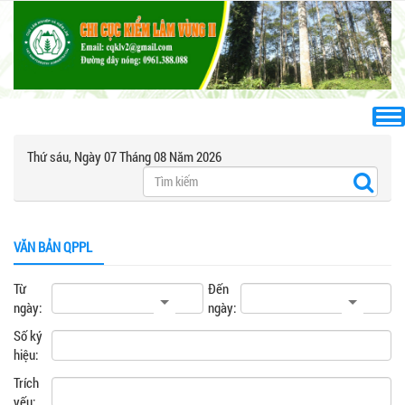
Thứ sáu, Ngày 07 Tháng 08 Năm 2026
VĂN BẢN QPPL
Từ
Đến
ngày:
ngày:
Số ký
hiệu:
Trích
yếu: