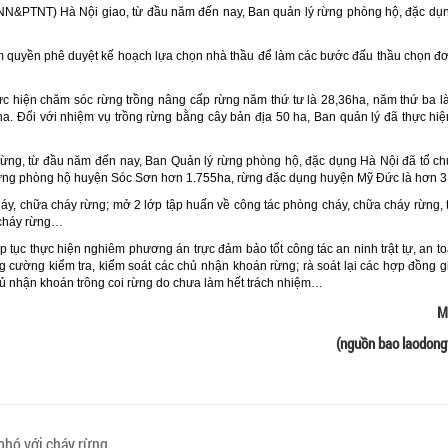
NN&PTNT) Hà Nội giao, từ đầu năm đến nay, Ban quản lý rừng phòng hộ, đặc dụn
thẩm quyền phê duyệt kế hoạch lựa chọn nhà thầu để làm các bước đấu thầu chọn đơ
c hiện chăm sóc rừng trồng nâng cấp rừng năm thứ tư là 28,36ha, năm thứ ba l
a. Đối với nhiệm vụ trồng rừng bằng cây bản địa 50 ha, Ban quản lý đã thực hi
 rừng, từ đầu năm đến nay, Ban Quản lý rừng phòng hộ, đặc dụng Hà Nội đã tổ c
rừng phòng hộ huyện Sóc Sơn hơn 1.755ha, rừng đặc dụng huyện Mỹ Đức là hơn 3
áy, chữa cháy rừng; mở 2 lớp tập huấn về công tác phòng cháy, chữa cháy rừng,
 cháy rừng…
 tục thực hiện nghiêm phương án trực đảm bảo tốt công tác an ninh trật tự, an to
ng cường kiểm tra, kiểm soát các chủ nhận khoán rừng; rà soát lại các hợp đồng 
chủ nhận khoán trông coi rừng do chưa làm hết trách nhiệm…
M
(nguồn bao laodong
phó với cháy rừng