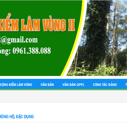
ĐỘNG KIỂM LÂM VÙNG
VĂN BẢN
VĂN BẢN QPPL
CÔNG TÁC ĐẢNG
HÒNG HỘ, ĐẶC DỤNG