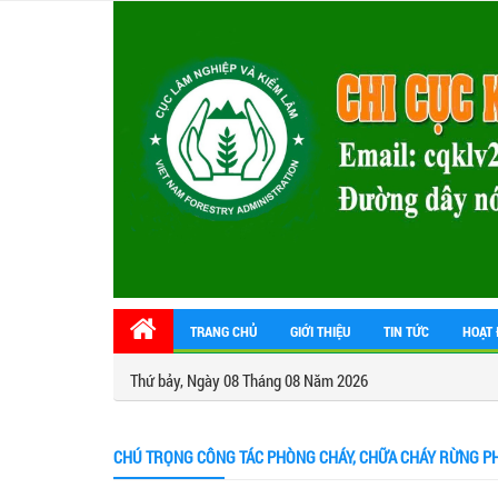
TRANG CHỦ
GIỚI THIỆU
TIN TỨC
HOẠT 
Thứ bảy, Ngày 08 Tháng 08 Năm 2026
CHÚ TRỌNG CÔNG TÁC PHÒNG CHÁY, CHỮA CHÁY RỪNG P