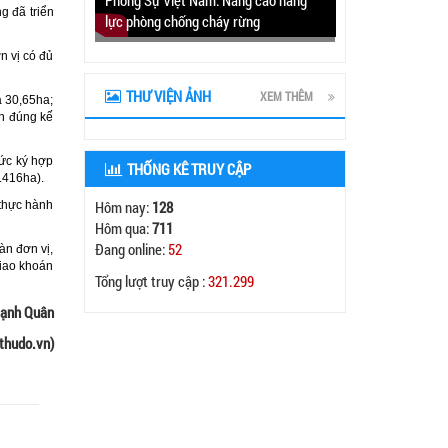
g đã triển
lực phòng chống cháy rừng
n vị có đủ
THƯ VIỆN ẢNH
XEM THÊM
à 30,65ha;
ện đúng kế
hức ký hợp
THỐNG KÊ TRUY CẬP
.416ha).
Hôm nay:
128
 thực hành
Hôm qua:
711
Đang online:
52
àn đơn vị,
giao khoán
Tổng lượt truy cập :
321.299
ạnh Quân
thudo.vn)