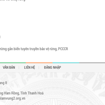
g
rừng gắn biển tuyên truyền bảo vệ rừng, PCCCR
VĂN BẢN
LIÊN HỆ
ĐĂNG NHẬP
ng II
ường Hàm Rồng, Tỉnh Thanh Hoá
mlamvung2.org.vn