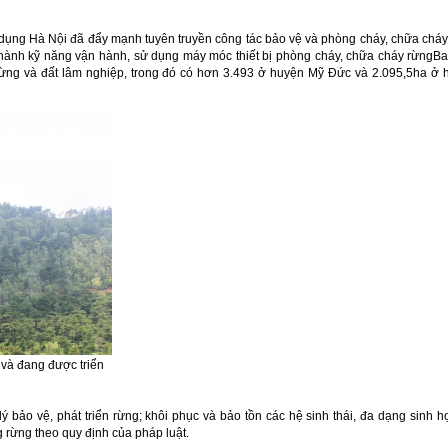
dụng Hà Nội đã đẩy mạnh tuyên truyền công tác bảo vệ và phòng cháy, chữa chá
 hành kỹ năng vận hành, sử dụng máy móc thiết bị phòng cháy, chữa cháy rừngB
ừng và đất lâm nghiệp, trong đó có hơn 3.493 ở huyện Mỹ Đức và 2.095,5ha ở 
và đang được triển
lý bảo vệ, phát triển rừng; khôi phục và bảo tồn các hệ sinh thái, đa dạng sinh h
 rừng theo quy định của pháp luật.