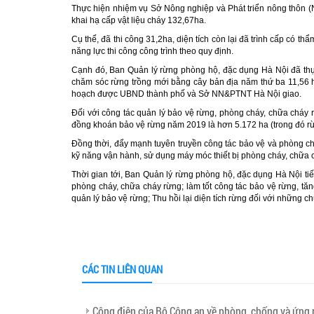
Thực hiện nhiệm vụ Sở Nông nghiệp và Phát triển nông thôn (
khai hạ cấp vật liệu cháy 132,67ha.
Cụ thể, đã thi công 31,2ha, diện tích còn lại đã trình cấp có 
năng lực thi công công trình theo quy định.
Cạnh đó, Ban Quản lý rừng phòng hộ, đặc dụng Hà Nội đã thự
chăm sóc rừng trồng mới bằng cây bản địa năm thứ ba 11,56 h
hoạch được UBND thành phố và Sở NN&PTNT Hà Nội giao.
Đối với công tác quản lý bảo vệ rừng, phòng cháy, chữa cháy
đồng khoán bảo vệ rừng năm 2019 là hơn 5.172 ha (trong đó 
Đồng thời, đẩy mạnh tuyên truyền công tác bảo vệ và phòng ch
kỹ năng vận hành, sử dụng máy móc thiết bị phòng cháy, chữa
Thời gian tới, Ban Quản lý rừng phòng hộ, đặc dụng Hà Nội tiếp
phòng cháy, chữa cháy rừng; làm tốt công tác bảo vệ rừng, tă
quản lý bảo vệ rừng; Thu hồi lại diện tích rừng đối với những 
CÁC TIN LIÊN QUAN
Công điện của Bộ Công an về phòng, chống và ứng 