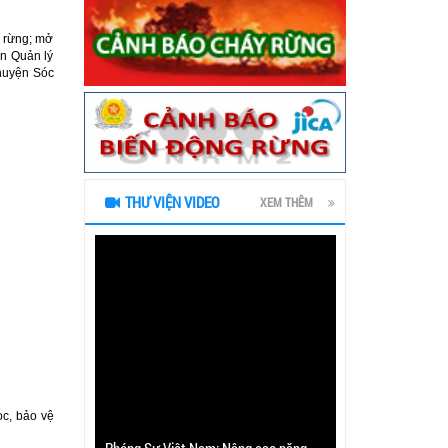
y rừng; mở
an Quản lý
huyện Sóc
THƯ VIỆN VIDEO
XEM THÊM
ọc, bảo vệ
Phóng Sự Việt Nam: Nâng cao năng