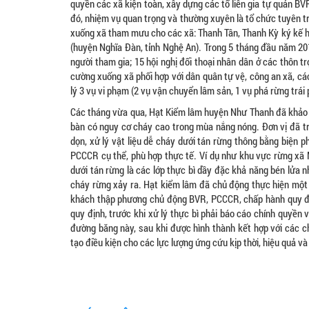
quyền các xã kiện toàn, xây dựng các tổ liên gia tự quản BV
đó, nhiệm vụ quan trọng và thường xuyên là tổ chức tuyên t
xuống xã tham mưu cho các xã: Thanh Tân, Thanh Kỳ ký kế ho
(huyện Nghĩa Đàn, tỉnh Nghệ An). Trong 5 tháng đầu năm 201
người tham gia; 15 hội nghị đối thoại nhân dân ở các thôn t
cường xuống xã phối hợp với dân quân tự vệ, công an xã, cá
lý 3 vụ vi phạm (2 vụ vận chuyển lâm sản, 1 vụ phá rừng trá
Các tháng vừa qua, Hạt Kiểm lâm huyện Như Thanh đã khảo s
bàn có nguy cơ cháy cao trong mùa nắng nóng. Đơn vị đã t
dọn, xử lý vật liệu dễ cháy dưới tán rừng thông bằng biện
PCCCR cụ thể, phù hợp thực tế. Ví dụ như khu vực rừng xã M
dưới tán rừng là các lớp thực bì dầy đặc khả năng bén lửa 
cháy rừng xảy ra. Hạt kiểm lâm đã chủ động thực hiện một s
khách thập phương chủ động BVR, PCCCR, chấp hành quy địn
quy định, trước khi xử lý thực bì phải báo cáo chính quyền
đường băng này, sau khi được hình thành kết hợp với các c
tạo điều kiện cho các lực lượng ứng cứu kịp thời, hiệu quả 