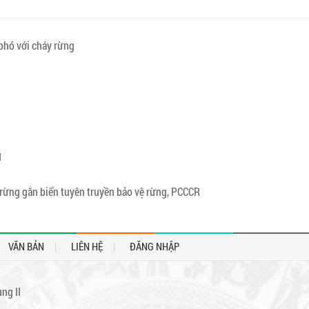
phó với cháy rừng
g
rừng gắn biển tuyên truyền bảo vệ rừng, PCCCR
VĂN BẢN
LIÊN HỆ
ĐĂNG NHẬP
ng II