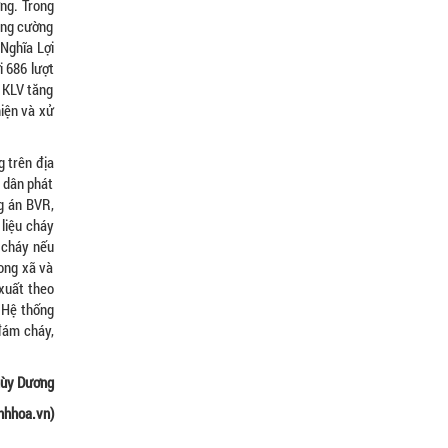
ừng. Trong
tăng cường
 Nghĩa Lợi
i 686 lượt
. KLV tăng
hiện và xử
 trên địa
 dân phát
g án BVR,
 liệu cháy
a cháy nếu
rong xã và
xuất theo
. Hệ thống
đám cháy,
hùy Dương
nhhoa.vn)