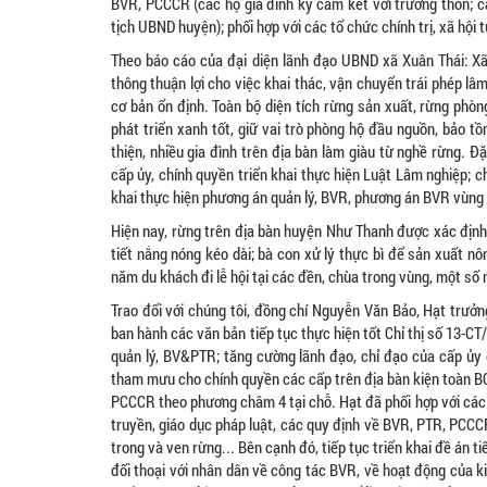
BVR, PCCCR (các hộ gia đình ký cam kết với trưởng thôn; c
tịch UBND huyện); phối hợp với các tổ chức chính trị, xã hộ
Theo báo cáo của đại diện lãnh đạo UBND xã Xuân Thái: Xã 
thông thuận lợi cho việc khai thác, vận chuyển trái phép lâm
cơ bản ổn định. Toàn bộ diện tích rừng sản xuất, rừng phò
phát triển xanh tốt, giữ vai trò phòng hộ đầu nguồn, bảo t
thiện, nhiều gia đình trên địa bàn làm giàu từ nghề rừng.
cấp ủy, chính quyền triển khai thực hiện Luật Lâm nghiệp; ch
khai thực hiện phương án quản lý, BVR, phương án BVR vùng
Hiện nay, rừng trên địa bàn huyện Như Thanh đ­ược xác địn
tiết nắng nóng kéo dài; bà con xử lý thực bì để sản xuất nô
năm du khách đi lễ hội tại các đền, chùa trong vùng, một số 
Trao đổi với chúng tôi, đồng chí Nguyễn Văn Bảo, Hạt trư
ban hành các văn bản tiếp tục thực hiện tốt Chỉ thị số 13-C
quản lý, BV&PTR; tăng cường lãnh đạo, chỉ đạo của cấp ủy 
tham mư­­u cho chính quyền các cấp trên địa bàn kiện toàn B
PCCCR theo phư­ơng châm 4 tại chỗ. Hạt đã phối hợp với các 
truyền, giáo dục pháp luật, các quy định về BVR, PTR, PCC
trong và ven rừng... Bên cạnh đó, tiếp tục triển khai đề án t
đối thoại với nhân dân về công tác BVR, về hoạt động của 