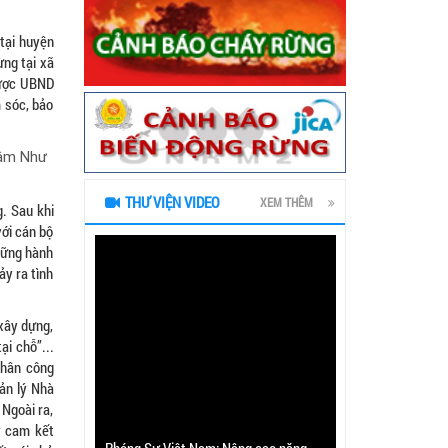
tại huyện
ng tại xã
 được UBND
m sóc, bảo
lâm Như
THƯ VIỆN VIDEO
XEM THÊM
g. Sau khi
với cán bộ
những hành
ảy ra tình
xây dựng,
i chỗ”...
phân công
ản lý Nhà
 Ngoài ra,
ý cam kết
Phóng Sự Việt Nam: Nâng cao năng