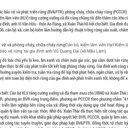
 tác bảo vệ và phát triển rừng (BV&PTR); phòng cháy, chữa cháy rừng (PCCCR) 
iểm lâm viên (KLV) tăng cường xuống xã đã cùng chúng tôi đến thăm các khu rừ
 đình, anh Vi Văn Hữu - thôn Ao Ràng, xã Xuân Thái hồ hởi cho biết: Gia đình
2006; cán bộ xã, cán bộ kiểm lâm hướng dẫn kỹ thuật trồng rừng sản xuất, chă
Cán bộ, kiểm lâm viên Hạt Kiểm 
bảo vệ rừng tại gia đình anh Vũ Quang Đại (xã Mậu Lâm).
 đó loài chủ yếu là keo, lim xanh và chăn nuôi gia súc, gia cầm dưới tán rừn
dọn thực bì để cây phát triển tốt kết hợp phòng cháy rừng. Gia đình anh cùng 
hường xuyên kiểm tra, tuần tra rừng để kịp thời phát hiện, ngăn chặn, xử lý 
 nên toàn bộ diện tích rừng của gia đình anh phát triển xanh tốt, không để x
o biết: Cán bộ KLV tăng cường xuống xã đã tham mưu cho UBND xã Xuân Thái 
BVR, phương án BVR vùng trọng điểm, phương án PCCCR theo phương châm “4 tạ
t triển lâm nghiệp bền vững của xã; đồng thời xây dựng quy chế hoạt động, 
quản lý lâm sản tại các thôn. Nhờ đó, Xuân Thái đã thực hiện tốt công tác qu
g đủ mạnh, triển khai nhiều giải pháp quyết liệt BVR, PCCCR, quản lý lâm sản.
 công tác tuyên truyền, giáo dục pháp luật BV&PTR. Đồng thời, tổ chức k