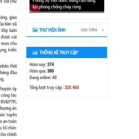
t với chủ
lực phòng chống cháy rừng
ộng, giao
địa bàn xã
THƯ VIỆN ẢNH
 đây luôn
XEM THÊM
g được cải
m mưu cho
ựng, triển
THỐNG KÊ TRUY CẬP
Hôm nay:
374
nhân thời
Hôm qua:
380
 tháng đầu
Đang online:
40
ng.
Tổng lượt truy cập :
320.460
 huyện ủy
i công tác
, BV&PTR;
 phương án
chức tuyên
o an toàn
m; tổ chức
cho chính