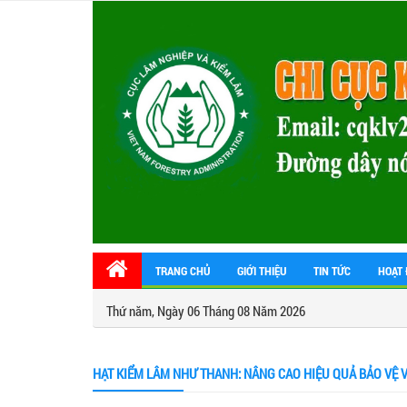
TRANG CHỦ
GIỚI THIỆU
TIN TỨC
HOẠT 
Thứ năm, Ngày 06 Tháng 08 Năm 2026
HẠT KIỂM LÂM NHƯ THANH: NÂNG CAO HIỆU QUẢ BẢO VỆ 