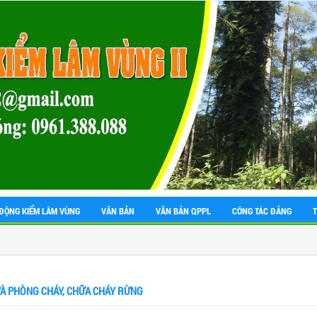
ĐỘNG KIỂM LÂM VÙNG
VĂN BẢN
VĂN BẢN QPPL
CÔNG TÁC ĐẢNG
VÀ PHÒNG CHÁY, CHỮA CHÁY RỪNG