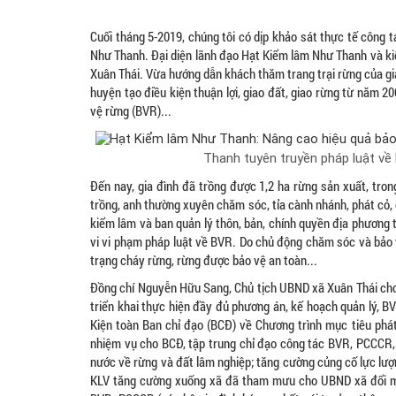
Cuối tháng 5-2019, chúng tôi có dịp khảo sát thực tế công
Như­ Thanh. Đại diện lãnh đạo Hạt Kiểm lâm Như Thanh và k
Xuân Thái. Vừa hướng dẫn khách thăm trang trại rừng của gia
huyện tạo điều kiện thuận lợi, giao đất, giao rừng từ năm 
vệ rừng (BVR)...
Thanh tuyên truyền pháp luật về 
Đến nay, gia đình đã trồng được 1,2 ha rừng sản xuất, trong
trồng, anh thường xuyên chăm sóc, tỉa cành nhánh, phát cỏ, 
kiểm lâm và ban quản lý thôn, bản, chính quyền địa phương t
vi vi phạm pháp luật về BVR. Do chủ động chăm sóc và bảo vệ
trạng cháy rừng, rừng được bảo vệ an toàn...
Đồng chí Nguyễn Hữu Sang, Chủ tịch UBND xã Xuân Thái ch
triển khai thực hiện đầy đủ phương án, kế hoạch quản lý, 
Kiện toàn Ban chỉ đạo (BCĐ) về Chương trình mục tiêu phá
nhiệm vụ cho BCĐ, tập trung chỉ đạo công tác BVR, PCCCR, 
nước về rừng và đất lâm nghiệp; tăng cường củng cố lực lượn
KLV tăng cường xuống xã đã tham mưu cho UBND xã đổi mới