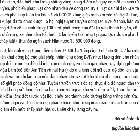
R ở cơ sở, đặc biệt chú trọng những vùng trọng điểm có nguy cơ mất an ninh r
ruyền, phổ biến pháp luật cho nhân dân về công tác BVR. Hạt đã chỉ đạo KLV 
ạch phối hợp tuần tra bảo vệ và PCCCR vùng giáp ranh với các xã: Nghĩa Lạc,
9, hạt đã tổ chức được 15 hội nghị tuyên truyền công tác BVR ở thôn, bản vớ
rọng điểm về an ninh rừng; 138 lượt phát sóng của đài truyền thanh huyện, xã
c chủ rừng và nhân dân tổ chức 15 lần kiểm tra rừng tại gốc. Qua đó đã phát 
i pháp luật), thu nộp ngân sách Nhà nước 13.500.000 đồng.
át, khoanh vùng trọng điểm cháy 12.500 ha/tổng diện tích hơn 36.577 ha rừng
riển khai đồng bộ các giải pháp nhằm chủ động BVR như: Hướng dẫn cho nhân
 pháp đốt trước có điều khiển; xác định nguyên nhân gây cháy, xây dựng phươn
ậu Lâm (có đền Am Tiên và núi Nưa), do địa hình đồi núi cao, độ dốc lớn, vật
nhanh và tốc độ lan tràn của đám cháy lớn, sẽ rất khó khăn cho công tác chữ
ố giải pháp đồng bộ như: Tuyên truyền trực tiếp tại thực địa để người dân t
h không sử dụng lửa bừa bãi trong và ngoài khu vực đền, xử lý thực bì sản 
 và kiểm lâm; đốt trước vật liệu cháy tạo thành các đường băng trắng cản lửa
hướng ngại vật tự nhiên góp phần không nhỏ trong ngăn cản sự lan tràn của 
và giảm đến mức thấp nhất hậu quả nếu cháy rừng xảy ra.
Bài và ảnh: T
(nguồn báo tha