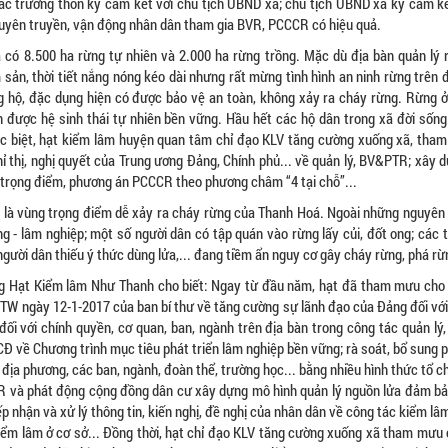
ác trưởng thôn ký cam kết với chủ tịch UBND xã; chủ tịch UBND xã ký cam kế
i tuyên truyền, vận động nhân dân tham gia BVR, PCCCR có hiệu quả.
có 8.500 ha rừng tự nhiên và 2.000 ha rừng trồng. Mặc dù địa bàn quản lý r
 sản, thời tiết nắng nóng kéo dài nhưng rất mừng tình hình an ninh rừng trên 
ng hộ, đặc dụng hiện có được bảo vệ an toàn, không xảy ra cháy rừng. Rừng ở
ồn được hệ sinh thái tự nhiên bền vững. Hầu hết các hộ dân trong xã đời sốn
 Đặc biệt, hạt kiểm lâm huyện quan tâm chỉ đạo KLV tăng cường xuống xã, tha
ỉ thị, nghị quyết của Trung ương Đảng, Chính phủ... về quản lý, BV&PTR; xây d
 trọng điểm, phương án PCCCR theo phương châm “4 tại chỗ”...
h là vùng trọng điểm dễ xảy ra cháy rừng của Thanh Hoá. Ngoài những nguyên 
ng - lâm nghiệp; một số ng­ười dân có tập quán vào rừng lấy củi, đốt ong; các
ng­ười dân thiếu ý thức dùng lửa,... đang tiềm ẩn nguy cơ gây cháy rừng, phá rừ
ởng Hạt Kiểm lâm Như Thanh cho biết: Ngay từ đầu năm, hạt đã tham mưu cho
T/TW ngày 12-1-2017 của ban bí thư về tăng cường sự lãnh đạo của Đảng đối vớ
đối với chính quyền, cơ quan, ban, ngành trên địa bàn trong công tác quản lý
CĐ về Chương trình mục tiêu phát triển lâm nghiệp bền vững; rà soát, bổ sung
địa phương, các ban, ngành, đoàn thể, trường học... bằng nhiều hình thức tổ 
CR và phát động cộng đồng dân c­­ư xây dựng mô hình quản lý nguồn lửa đảm bả
iếp nhận và xử lý thông tin, kiến nghị, đề nghị của nhân dân về công tác kiểm lâ
kiểm lâm ở cơ sở... Đồng thời, hạt chỉ đạo KLV tăng cường xuống xã tham mưu 