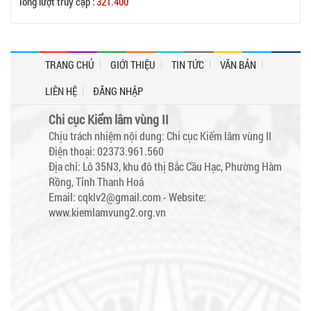
Tổng lượt truy cập :
321.400
TRANG CHỦ
GIỚI THIỆU
TIN TỨC
VĂN BẢN
LIÊN HỆ
ĐĂNG NHẬP
Chi cục Kiểm lâm vùng II
Chịu trách nhiệm nội dung: Chi cục Kiểm lâm vùng II
Điện thoại: 02373.961.560
Địa chỉ: Lô 35N3, khu đô thị Bắc Cầu Hạc, Phường Hàm
Rồng, Tỉnh Thanh Hoá
Email: cqklv2@gmail.com -
Website:
www.kiemlamvung2.org.vn