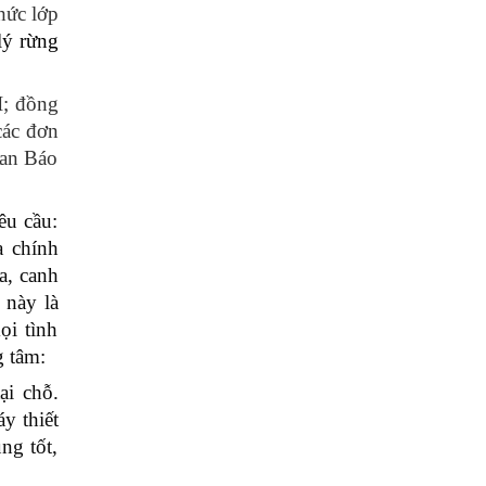
hức lớp
lý rừng
; đồng
các đơn
uan Báo
êu cầu:
a chính
a, canh
 này là
ọi tình
 tâm:
ại chỗ.
y thiết
ng tốt,