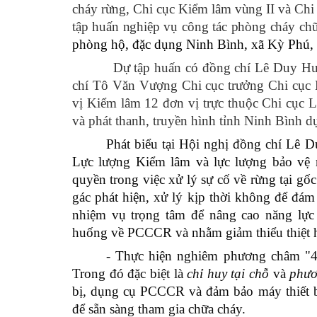
cháy rừng, Chi cục Kiểm lâm vùng II và Chi
tập huấn nghiệp vụ công tác phòng cháy ch
phòng hộ, đặc dụng Ninh Bình, xã Kỳ Phú, 
Dự tập huấn có đồng chí Lê Duy Hượng,
chí Tô Văn Vượng Chi cục trưởng Chi cục 
vị Kiểm lâm 12 đơn vị trực thuộc Chi cục
và phát thanh, truyền hình tỉnh Ninh Bình dự
Phát biểu tại Hội nghị đồng chí Lê 
Lực lượng Kiểm lâm và lực lượng bảo vệ rừ
quyền trong việc xử lý sự cố về rừng tại gố
gác phát hiện, xử lý kịp thời không để đám
nhiệm vụ trọng tâm để nâng cao năng lực
huống về PCCCR và nhằm giảm thiểu thiệt hạ
- Thực hiện nghiêm phương châm "4 t
Trong đó đặc biệt là
chỉ huy tại chỗ
và
phươ
bị, dụng cụ PCCCR và đảm bảo máy thiết b
để sẵn sàng tham gia chữa cháy.