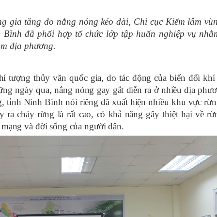
ng gia tăng do nắng nóng kéo dài, Chi cục Kiểm lâm vùn
 Bình đã phối hợp tổ chức lớp tập huấn nghiệp vụ nh
âm địa phương.
 tượng thủy văn quốc gia, do tác động của biến đổi khí
ững ngày qua, nắng nóng gay gắt diễn ra ở nhiều địa phươ
g, tỉnh Ninh Bình nói riêng đã xuất hiện nhiều khu vực rừ
ra cháy rừng là rất cao, có khả năng gây thiệt hại về rừ
h mạng và đời sống của người dân.