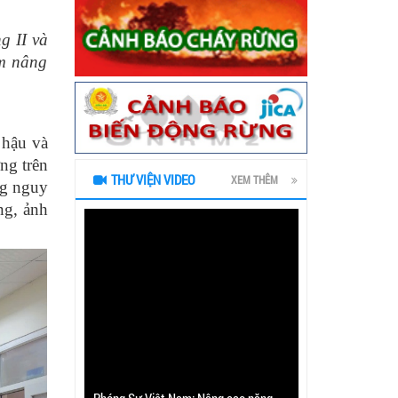
g II và
ằm nâng
 hậu và
ng trên
THƯ VIỆN VIDEO
XEM THÊM
ng nguy
ng, ảnh
Phóng Sự Việt Nam: Nâng cao năng