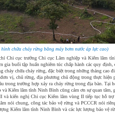
i hình chữa cháy rừng bằng máy bơm nước áp lực cao)
chí Chi cục trưởng Chi cục Lâm nghiệp và Kiểm lâm tỉ
ham gia buổi tập huấn nghiêm túc chấp hành các quy định, 
ng cháy chữa cháy rừng, đặc biệt trong những tháng cao đ
đơn vị, chủ rừng, địa phương chủ động trong thực hiện
u trong trường hợp xảy ra cháy rừng trong địa bàn. Tại h
p và Kiểm lâm tỉnh Ninh Bình cũng cảm ơn sự quan tâm, 
 và kiến nghị Chi cục Kiểm lâm vùng II tiếp tục hỗ trợ
lâm nói chung, công tác bảo vệ rừng và PCCCR nói riên
 lượng Kiểm lâm tỉnh Ninh Bình và các lực lượng bảo vệ rừ