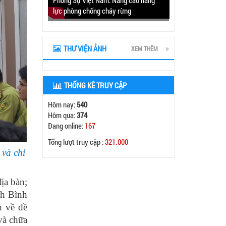
lực phòng chống cháy rừng
THƯ VIỆN ẢNH
XEM THÊM
THỐNG KÊ TRUY CẬP
Hôm nay:
540
Hôm qua:
374
Đang online:
167
Tổng lượt truy cập :
321.000
và chỉ
địa bàn;
nh Bình
 về đề
và chữa