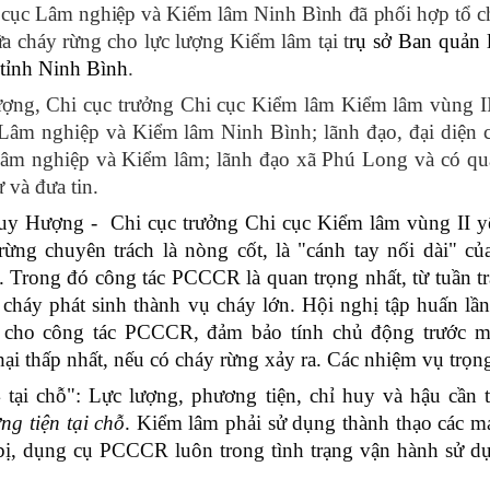
 cục Lâm nghiệp và Kiểm lâm Ninh Bình đã phối hợp tổ c
ữa cháy rừng cho lực lượng Kiểm lâm
t
ại t
rụ sở Ban quản 
tỉnh Ninh Bình
.
 Chi cục trưởng Chi cục Kiểm lâm Kiểm lâm vùng II
Lâm nghiệp và Kiểm lâm Ninh Bình; lãnh đạo, đại diện 
 Lâm nghiệp và Kiểm lâm; lãnh đạo xã Phú Long và có q
 và đưa tin.
Duy Hượng - Chi cục trưởng Chi cục Kiểm lâm vùng II y
ng chuyên trách là nòng cốt, là "cánh tay nối dài" củ
c. Trong đó công tác PCCCR là quan trọng nhất, từ tuần tr
 cháy phát sinh thành vụ cháy lớn
.
Hội nghị tập huấn lần
 cho công tác PCCCR, đảm bảo tính chủ động trước m
i thấp nhất, nếu có cháy rừng xảy ra.
Các nhiệm vụ trọng
ại chỗ": Lực lượng, phương tiện, chỉ huy và hậu cần t
ng tiện tại chỗ
. Kiểm lâm phải sử dụng thành thạo các má
ị, dụng cụ PCCCR luôn trong tình trạng vận hành sử dụ