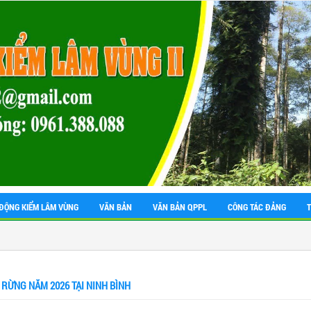
ĐỘNG KIỂM LÂM VÙNG
VĂN BẢN
VĂN BẢN QPPL
CÔNG TÁC ĐẢNG
RỪNG NĂM 2026 TẠI NINH BÌNH