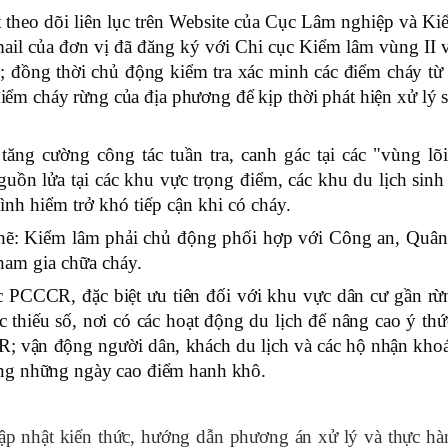
 theo dõi liên lục trên Website của Cục Lâm nghiệp và Ki
ail của đơn vị đã đăng ký với Chi cục Kiểm lâm vùng II 
; đồng thời chủ động kiểm tra xác minh các điểm cháy từ 
iểm cháy rừng của địa phương để kịp thời phát hiện xử lý 
tăng cường công tác tuần tra, canh gác tại các "vùng lõi
uồn lửa tại các khu vực trọng điểm, các khu du lịch sinh 
ình hiểm trở khó tiếp cận khi có cháy.
chẽ: Kiểm lâm phải chủ động phối hợp với Công an, Quân
ham gia chữa cháy.
c PCCCR, đặc biệt ưu tiên đối với khu vực dân cư gần rừ
 thiếu số, nơi có các hoạt động du lịch để nâng cao ý thức
; vận động người dân, khách du lịch và các hộ nhận kho
ong những ngày cao điểm hanh khô.
ập nhật kiến thức, hướng dẫn phương án xử lý và thực hàn