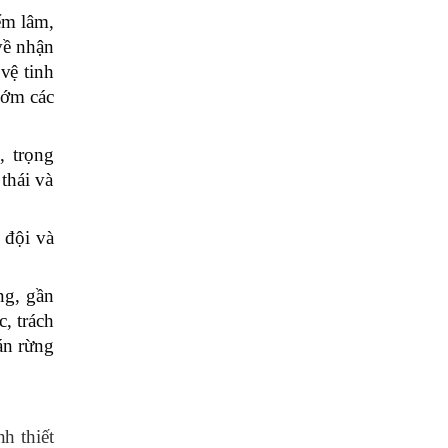
ểm lâm,
về nhận
vệ tinh
sớm các
, trọng
thái và
 đội và
ng, gần
, trách
án rừng
h thiết