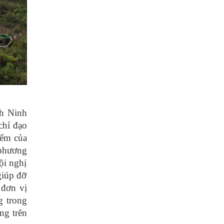
nh Ninh
chỉ đạo
iểm của
 phương
ội nghị
giúp đỡ
 đơn vị
g trong
ng trên