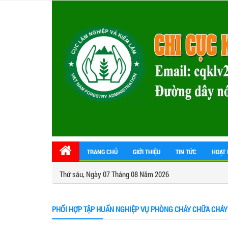
TRANG CHỦ
GIỚI THIỆU
TIN TỨC
HOẠT 
Thứ sáu, Ngày 07 Tháng 08 Năm 2026
PHỐI HỢP TẬP HUẤN NGHIỆP VỤ PHÒNG CHÁY CHỮA CHÁY 