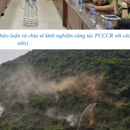
 thảo luận và chia sẻ kinh nghiệm công tác PCCCR với cá
viên)