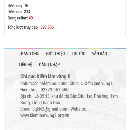
Hôm nay:
76
Hôm qua:
374
Đang online:
49
Tổng lượt truy cập :
320.536
TRANG CHỦ
GIỚI THIỆU
TIN TỨC
VĂN BẢN
LIÊN HỆ
ĐĂNG NHẬP
Chi cục Kiểm lâm vùng II
Chịu trách nhiệm nội dung: Chi cục Kiểm lâm vùng II
Điện thoại: 02373.961.560
Địa chỉ: Lô 35N3, khu đô thị Bắc Cầu Hạc, Phường Hàm
Rồng, Tỉnh Thanh Hoá
Email: cqklv2@gmail.com -
Website:
www.kiemlamvung2.org.vn