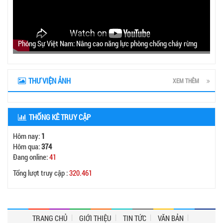
Phóng Sự Việt Nam: Nâng cao năng lực phòng chống cháy rừng
THƯ VIỆN ẢNH
XEM THÊM
THỐNG KÊ TRUY CẬP
Hôm nay:
1
Hôm qua:
374
Đang online:
41
Tổng lượt truy cập :
320.461
TRANG CHỦ
GIỚI THIỆU
TIN TỨC
VĂN BẢN