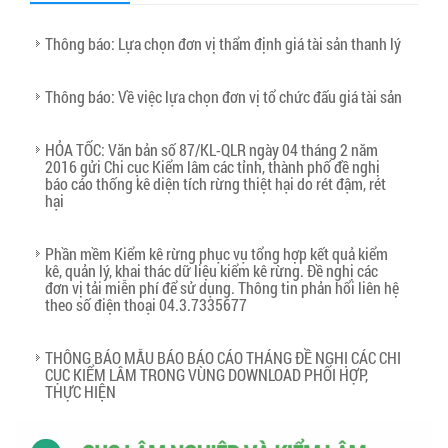
Thông báo: Lựa chọn đơn vị thẩm định giá tài sản thanh lý
Thông báo: Về việc lựa chọn đơn vị tổ chức đấu giá tài sản
HỎA TỐC: Văn bản số 87/KL-QLR ngày 04 tháng 2 năm
2016 gửi Chi cục Kiểm lâm các tỉnh, thành phố đề nghị
báo cáo thống kê diện tích rừng thiệt hại do rét đậm, rét
hại
Phần mềm Kiểm kê rừng phục vụ tổng hợp kết quả kiểm
kê, quản lý, khai thác dữ liệu kiểm kê rừng. Đề nghị các
đơn vị tải miễn phí để sử dụng. Thông tin phản hổi liên hệ
theo số điện thoại 04.3.7335677
THÔNG BÁO MẪU BÁO BÁO CÁO THÁNG ĐỀ NGHỊ CÁC CHI
CỤC KIỂM LÂM TRONG VÙNG DOWNLOAD PHỐI HỢP,
THỰC HIỆN