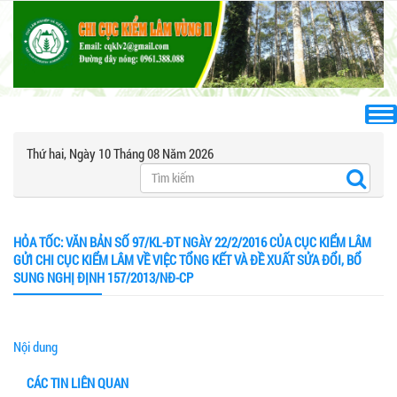
Thứ hai, Ngày 10 Tháng 08 Năm 2026
HỎA TỐC: VĂN BẢN SỐ 97/KL-ĐT NGÀY 22/2/2016 CỦA CỤC KIỂM LÂM
GỬI CHI CỤC KIỂM LÂM VỀ VIỆC TỔNG KẾT VÀ ĐỀ XUẤT SỬA ĐỔI, BỔ
SUNG NGHỊ ĐỊNH 157/2013/NĐ-CP
Nội dung
CÁC TIN LIÊN QUAN