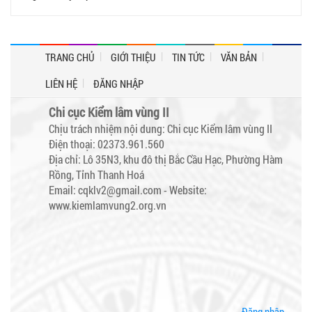
TRANG CHỦ
GIỚI THIỆU
TIN TỨC
VĂN BẢN
LIÊN HỆ
ĐĂNG NHẬP
Chi cục Kiểm lâm vùng II
Chịu trách nhiệm nội dung: Chi cục Kiểm lâm vùng II
Điện thoại: 02373.961.560
Địa chỉ: Lô 35N3, khu đô thị Bắc Cầu Hạc, Phường Hàm
Rồng, Tỉnh Thanh Hoá
Email: cqklv2@gmail.com -
Website:
www.kiemlamvung2.org.vn
Đăng nhập