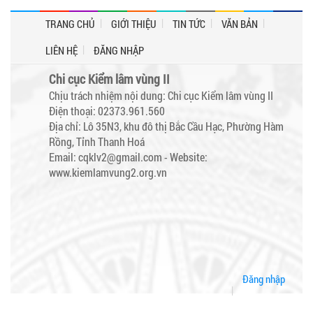
TRANG CHỦ
GIỚI THIỆU
TIN TỨC
VĂN BẢN
LIÊN HỆ
ĐĂNG NHẬP
Chi cục Kiểm lâm vùng II
Chịu trách nhiệm nội dung: Chi cục Kiểm lâm vùng II
Điện thoại: 02373.961.560
Địa chỉ: Lô 35N3, khu đô thị Bắc Cầu Hạc, Phường Hàm
Rồng, Tỉnh Thanh Hoá
Email: cqklv2@gmail.com -
Website:
www.kiemlamvung2.org.vn
Đăng nhập