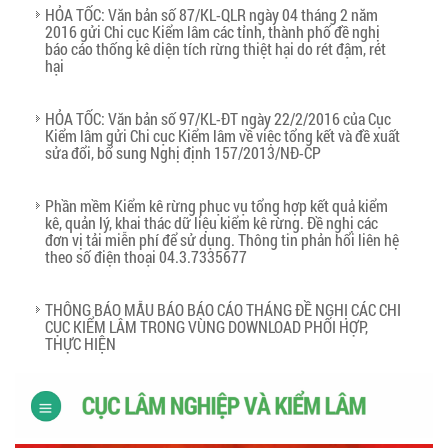
HỎA TỐC: Văn bản số 87/KL-QLR ngày 04 tháng 2 năm
2016 gửi Chi cục Kiểm lâm các tỉnh, thành phố đề nghị
báo cáo thống kê diện tích rừng thiệt hại do rét đậm, rét
hại
HỎA TỐC: Văn bản số 97/KL-ĐT ngày 22/2/2016 của Cục
Kiểm lâm gửi Chi cục Kiểm lâm về việc tổng kết và đề xuất
sửa đổi, bổ sung Nghị định 157/2013/NĐ-CP
Phần mềm Kiểm kê rừng phục vụ tổng hợp kết quả kiểm
kê, quản lý, khai thác dữ liệu kiểm kê rừng. Đề nghị các
đơn vị tải miễn phí để sử dụng. Thông tin phản hổi liên hệ
theo số điện thoại 04.3.7335677
THÔNG BÁO MẪU BÁO BÁO CÁO THÁNG ĐỀ NGHỊ CÁC CHI
CỤC KIỂM LÂM TRONG VÙNG DOWNLOAD PHỐI HỢP,
THỰC HIỆN